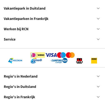
Va
in
Vakantiepark in Duitsland
Op
Ne
Va
in
Vakantieparken in Frankrijk
Op
Du
Va
in
Werken bij RCN
Op
Fr
We
bij
Service
Op
RC
Se
Regio's in Nederland
Op
Re
in
Regio's in Duitsland
Op
Ne
Re
in
Regio's in Frankrijk
Op
Du
Re