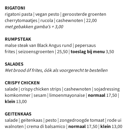
RIGATONI
rigatoni pasta | vegan pesto | geroosterde groenten
cherrytomaatjes | rucola | cashewnoten | 22,00
met gebakken gamba’s + 3,00
RUMPSTEAK
malse steak van Black Angus rund | pepersaus
frites | seizoensgroenten | 25,50 |
toeslag bij menu
3,50
SALADES
Met brood óf frites, óók als voorgerecht te bestellen
CRISPY CHICKEN
salade | crispy chicken strips | cashewnoten | sojadressing
komkommer | sesam | limoenmayonaise |
normaal
17,50 |
klein
13,00
GEITENKAAS
salade | geitenkaas | pesto | zongedroogde tomaat | rode ui
walnoten | crema di balsamico |
normaal
17,50 |
klein
13,00