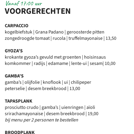
Vanaf 17:00 uur
VOORGERECHTEN
CARPACCIO
kogelbiefstuk | Grana Padano | geroosterde pitten
zongedroogde tomaat | rucola | truffelmayonaise | 13,50
GYOZA'S
krokante gyoza’s gevuld met groenten | hoisinsaus
komkommer | radijs | edamame | lente-ui | sesam| 10,00
GAMBA'S
gamba’s | olijfolie | knoflook | ui | chilipeper
peterselie | desem breekbrood | 13,00
TAPASPLANK
prosciutto crudo | gamba’s | uienringen | aïoli
srirachamayonaise | desem breekbrood | 19,00
bij menu per 2 personen te bestellen
BROODPLANK