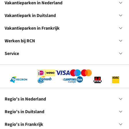
Vakantieparken in Nederland
Op
Va
in
Vakantiepark in Duitsland
Op
Ne
Va
in
Vakantieparken in Frankrijk
Op
Du
Va
in
Werken bij RCN
Op
Fr
We
bij
Service
Op
RC
Se
Regio's in Nederland
Op
Re
in
Regio's in Duitsland
Op
Ne
Re
in
Regio's in Frankrijk
Op