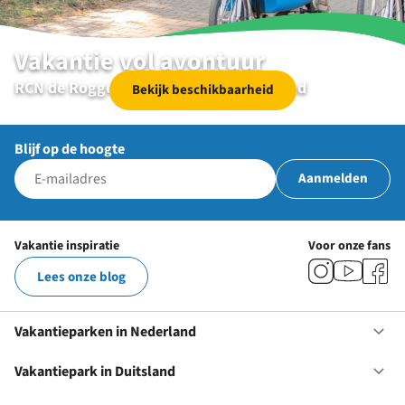
Vakantie vol avontuur
RCN de Roggeberg | Appelscha | Friesland
Bekijk beschikbaarheid
Blijf op de hoogte
Aanmelden
Vakantie inspiratie
Voor onze fans
Lees onze blog
Vakantieparken in Nederland
Op
Va
in
Vakantiepark in Duitsland
Op
Ne
Va