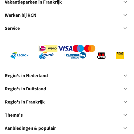
in
Vakantieparken in Frankrijk
Op
Du
Va
in
Werken bij RCN
Op
Fr
We
bij
Service
Op
RC
Se
Regio's in Nederland
Op
Re
in
Regio's in Duitsland
Op
Ne
Re
in
Regio's in Frankrijk
Op
Du
Re
in
Thema's
Op
Fr
Th
Aanbiedingen & populair
Op