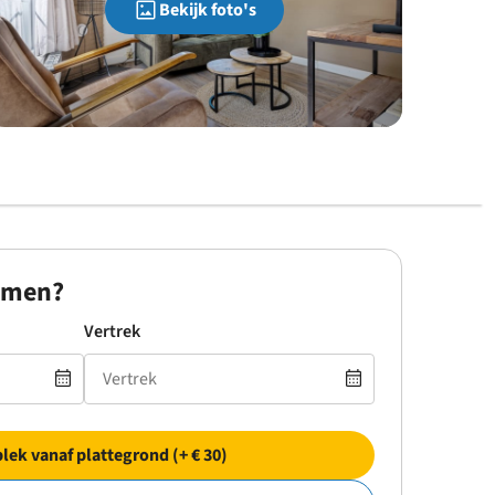
Bekijk foto's
omen?
Vertrek
plek vanaf plattegrond (+ € 30)