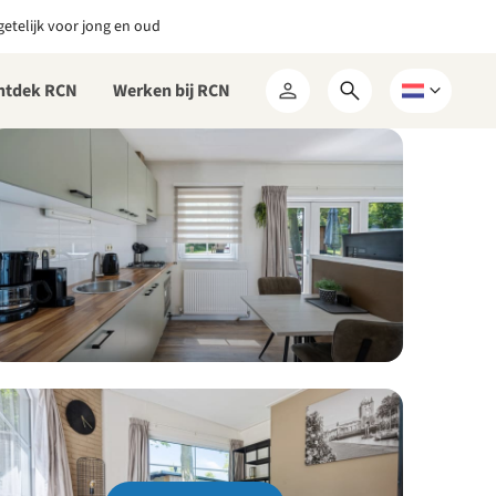
etelijk voor jong en oud
ntdek RCN
Werken bij RCN
Open
Kies
Mijn
zoekformulier
een
RCN
taal