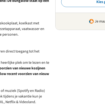
and! De bungalow staat op een
Kies 
Je maa
skookplaat, koelkast met
fiezetapparaat, vaatwasser en
ee personen.
en direct toegang tot het
heerlijke plek om te lezen en te
oorzien van nieuwe kozijnen
low recent voorzien van nieuw
 of muziek (Spotify en Radio)
k tijdens je vakantie kun je
L, Netflix & Videoland.