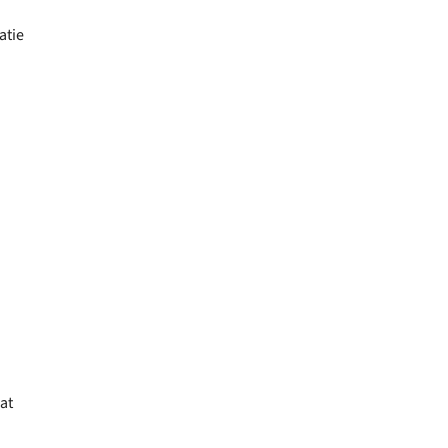
atie
at