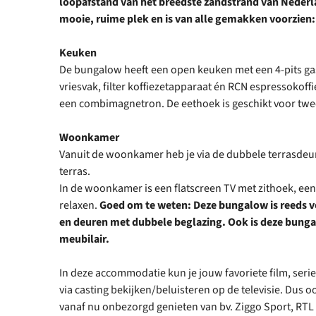
loopafstand van het breedste zandstrand van Nederl
mooie, ruime plek en is van alle gemakken voorzien:
Keuken
De bungalow heeft een open keuken met een 4-pits ga
vriesvak, filter koffiezetapparaat én RCN espressokof
een combimagnetron. De eethoek is geschikt voor tw
Woonkamer
Vanuit de woonkamer heb je via de dubbele terrasdeur
terras.
In de woonkamer is een flatscreen TV met zithoek, een 
relaxen.
Goed om te weten: Deze bungalow is reeds v
en deuren met dubbele beglazing. Ook is deze bunga
meubilair.
In deze accommodatie kun je jouw favoriete film, serie
via casting bekijken/beluisteren op de televisie. Dus oo
vanaf nu onbezorgd genieten van bv. Ziggo Sport, RTL X