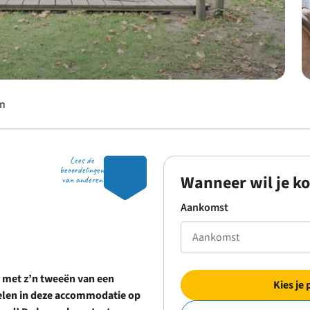
en
Lees de
8.6
beoordelingen
Wanneer wil je k
van anderen
Aankomst
r met z’n tweeën van een
Kies je 
oelen in deze accommodatie op