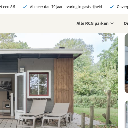
t een 8.5
Al meer dan 70 jaar ervaring in gastvrijheid
Onverg
Alle RCN parken
O
je bij RCN boekt, krijg je:
De beste prijsgarantie
Exclusieve voordelen
Persoonlijk contact
ekijk alle voordelen