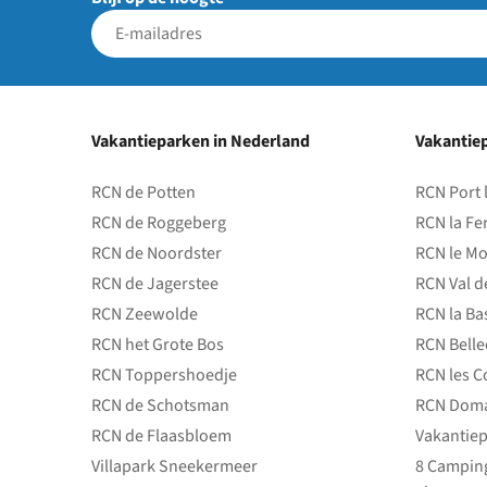
Vakantieparken in Nederland
Vakantiep
RCN de Potten
RCN Port 
RCN de Roggeberg
RCN la Fe
RCN de Noordster
RCN le Mo
RCN de Jagerstee
RCN Val d
RCN Zeewolde
RCN la Ba
RCN het Grote Bos
RCN Bell
RCN Toppershoedje
RCN les C
RCN de Schotsman
RCN Doma
RCN de Flaasbloem
Vakantiep
Villapark Sneekermeer
8 Camping