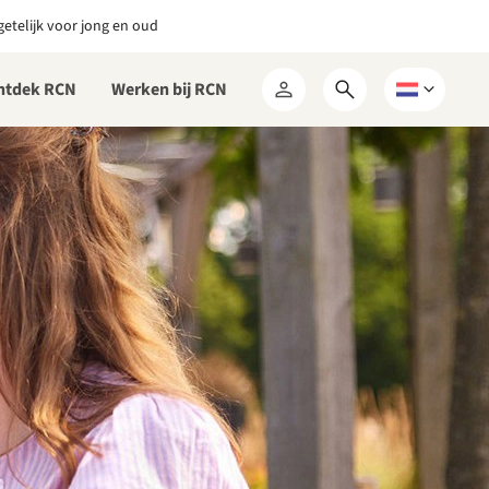
etelijk voor jong en oud
ntdek RCN
Werken bij RCN
Open
Kies
Mijn
zoekformulier
een
RCN
taal