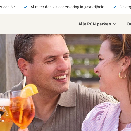
t een 8.5
Al meer dan 70 jaar ervaring in gastvrijheid
Onverg
Alle RCN parken
O
je bij RCN boekt, krijg je:
De beste prijsgarantie
Exclusieve voordelen
Persoonlijk contact
ekijk alle voordelen