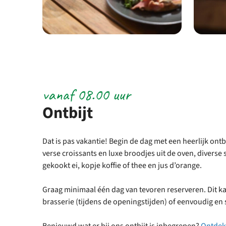
vanaf 08.00 uur
Ontbijt
Dat is pas vakantie! Begin de dag met een heerlijk ontb
verse croissants en luxe broodjes uit de oven, diverse 
gekookt ei, kopje koffie of thee en jus d’orange.
Graag minimaal één dag van tevoren reserveren. Dit ka
brasserie (tijdens de openingstijden) of eenvoudig en 
Benieuwd wat er bij ons ontbijt is inbegrepen?
Ontdek 