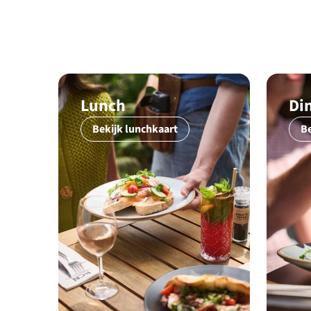
Lunch
Di
Bekijk lunchkaart
Be