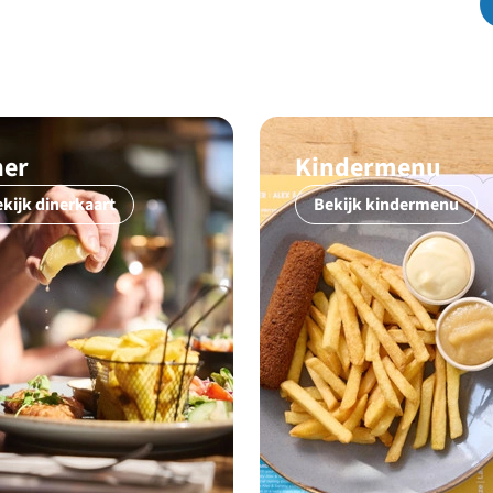
park
ner
Kindermenu
kijk dinerkaart
Bekijk kindermenu