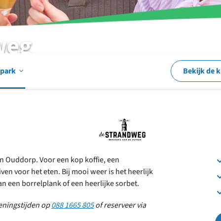
weg
Open
 park
Bekijk de 
Op
en
in Ouddorp. Voor een kop koffie, een
ven voor het eten. Bij mooi weer is het heerlijk
rond
an een borrelplank of een heerlijke sorbet.
peningstijden op
088 1665 805
of reserveer
via
het