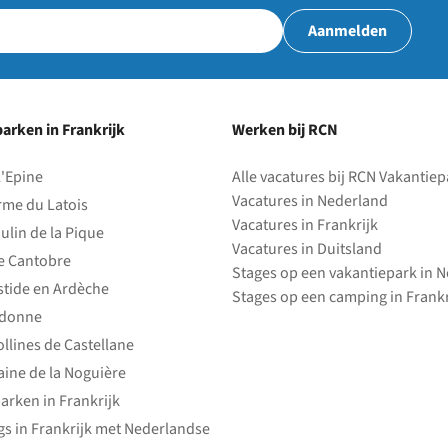
Aanmelden
arken in Frankrijk
Werken bij RCN
l'Epine
Alle vacatures bij RCN Vakantie
Vacatures in Nederland
rme du Latois
Vacatures in Frankrijk
ulin de la Pique
Vacatures in Duitsland
e Cantobre
Stages op een vakantiepark in 
stide en Ardèche
Stages op een camping in Frankr
edonne
ollines de Castellane
ine de la Noguière
arken in Frankrijk
s in Frankrijk met Nederlandse