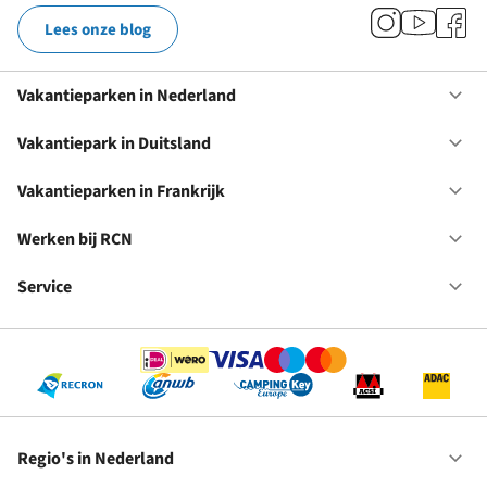
Lees onze blog
Vakantieparken in Nederland
Op
Va
in
Vakantiepark in Duitsland
Op
Ne
Va
in
Vakantieparken in Frankrijk
Op
Du
Va
in
Werken bij RCN
Op
Fr
We
bij
Service
Op
RC
Se
Regio's in Nederland
Op
Re