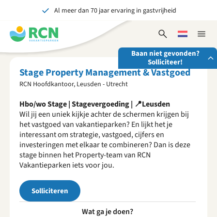
Al meer dan 70 jaar ervaring in gastvrijheid
Overslaan
Overslaan
Overslaan
naar
naar
naar
Onvergetelijk voor jong en oud
hoofdnavigatie
hoofdinhoud
voettekstinhoud
Open
Kies
Sluit
zoekformulier
een
naviga
Baan niet gevonden?
taal
Solliciteer!
Stage Property Management & Vastgoed
RCN Hoofdkantoor, Leusden - Utrecht
Stuur ons je open sollicitatie!
Hbo/wo Stage | Stagevergoeding | 📍Leusden
Wij zijn altijd op zoek naar gedreven en enthousiaste
Wil jij een uniek kijkje achter de schermen krijgen bij
mensen om onze teams te versterken!
het vastgoed van vakantieparken? En lijkt het je
Solliciteer nu
interessant om strategie, vastgoed, cijfers en
investeringen met elkaar te combineren? Dan is deze
stage binnen het Property-team van RCN
Vakantieparken iets voor jou.
Solliciteren
Wat ga je doen?