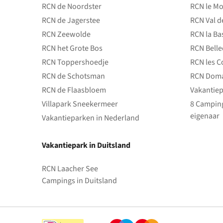
RCN de Noordster
RCN le Mo
RCN de Jagerstee
RCN Val d
RCN Zeewolde
RCN la Ba
RCN het Grote Bos
RCN Bell
RCN Toppershoedje
RCN les C
RCN de Schotsman
RCN Doma
RCN de Flaasbloem
Vakantiep
Villapark Sneekermeer
8 Camping
eigenaar
Vakantieparken in Nederland
Vakantiepark in Duitsland
RCN Laacher See
Campings in Duitsland