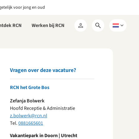
etelijk voor jong en oud
ntdek RCN
Werken bij RCN
Open
Kies
Mijn
zoekformulier
een
RCN
taal
Vragen over deze vacature?
RCN het Grote Bos
Zefanja Bolwerk
Hoofd Receptie & Administratie
z.bolwerk@rcn.nl
Tel.
0881665601
Vakantiepark in Doorn | Utrecht