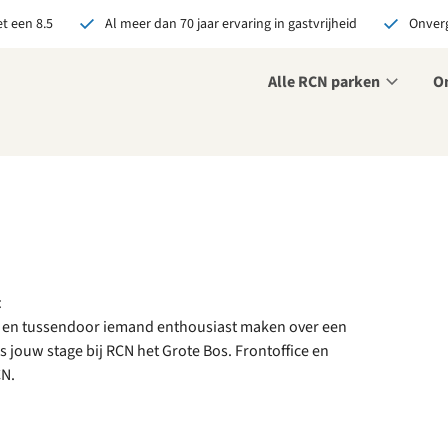
t een 8.5
Al meer dan 70 jaar ervaring in gastvrijheid
Onverg
Alle RCN parken
O
r ons je open sollicitatie!
zijn altijd op zoek naar
even en enthousiaste
sen om onze teams te
terken!
olliciteer nu
t
 en tussendoor iemand enthousiast maken over een
 jouw stage bij RCN het Grote Bos. Frontoffice en
CN.