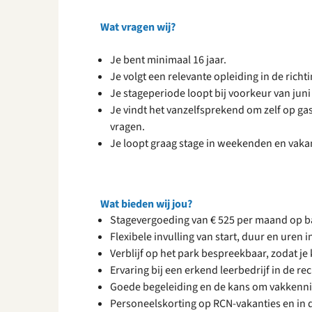
Wat vragen wij?
Je bent minimaal 16 jaar.
Je volgt een relevante opleiding in de richti
Je stageperiode loopt bij voorkeur van jun
Je vindt het vanzelfsprekend om zelf op gast
vragen.
Je loopt graag stage in weekenden en vaka
Wat bieden wij jou?
Stagevergoeding van € 525 per maand op ba
Flexibele invulling van start, duur en uren 
Verblijf op het park bespreekbaar, zodat je k
Ervaring bij een erkend leerbedrijf in de re
Goede begeleiding en de kans om vakkenni
Personeelskorting op RCN-vakanties en in d