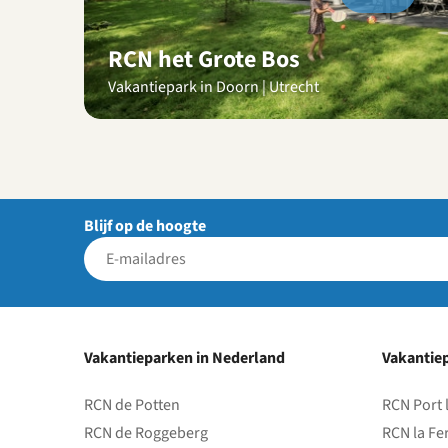
video's
RCN het Grote Bos
Vakantiepark in Doorn | Utrecht
Blijf op de hoogte
Vakantieparken in Nederland
Vakantiep
RCN de Potten
RCN Port 
RCN de Roggeberg
RCN la Fe