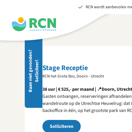
RCN wordt aanbevolen me
Overslaan
Overslaan
Overslaan
naar
naar
naar
hoofdnavigatie
hoofdinhoud
voettekstinhoud
Stuu
B
a
a
n
n
i
e
t
g
e
v
o
d
e
n
?
S
o
l
l
i
c
i
t
e
e
r
Wij 
n
!
gedr
Stage Receptie
men
RCN het Grote Bos, Doorn - Utrecht
vers
S
38 uur | € 525,- per maand | 📍Doorn, Utrech
Gasten ontvangen, reserveringen afhandelen
wandelroute op de Utrechtse Heuvelrug: dat is
backoffice in één, op het grootste park van R
Solliciteren