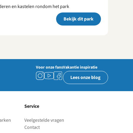
ederen en kastelen rondom het park
Bekijk dit park
Voor onze fans
Vakantie inspiratie
Lees onze blog
Service
parken
Veelgestelde vragen
Contact