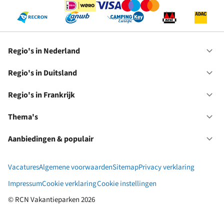
Regio's in Nederland
Op
Re
in
Regio's in Duitsland
Op
Ne
Re
in
Regio's in Frankrijk
Op
Du
Re
in
Thema's
Op
Fr
Th
Aanbiedingen & populair
Op
Aa
&
Vacatures
Algemene voorwaarden
Sitemap
Privacy verklaring
po
Impressum
Cookie verklaring
Cookie instellingen
© RCN Vakantieparken 2026