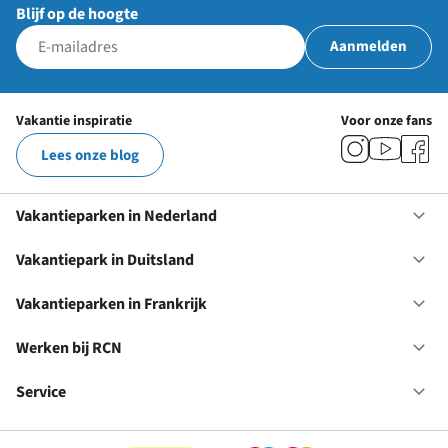
Blijf op de hoogte
Aanmelden
Vakantie inspiratie
Voor onze fans
Lees onze blog
Vakantieparken in Nederland
Op
Va
in
Vakantiepark in Duitsland
Op
Ne
Va
in
Vakantieparken in Frankrijk
Op
Du
Va
in
Werken bij RCN
Op
Fr
We
bij
Service
Op
RC
Se