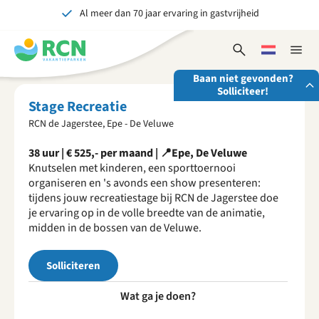
Al meer dan 70 jaar ervaring in gastvrijheid
Overslaan
Overslaan
Overslaan
naar
naar
naar
Onvergetelijk voor jong en oud
hoofdnavigatie
hoofdinhoud
voettekstinhoud
Open
Kies
Sluit
zoekformulier
een
naviga
Baan niet gevonden?
taal
Solliciteer!
Stage Recreatie
RCN de Jagerstee, Epe - De Veluwe
Stuur ons je open sollicitatie!
38 uur | € 525,- per maand | 📍Epe, De Veluwe
Wij zijn altijd op zoek naar gedreven en enthousiaste
Knutselen met kinderen, een sporttoernooi
mensen om onze teams te versterken!
organiseren en 's avonds een show presenteren:
Solliciteer nu
tijdens jouw recreatiestage bij RCN de Jagerstee doe
je ervaring op in de volle breedte van de animatie,
midden in de bossen van de Veluwe.
Solliciteren
Wat ga je doen?