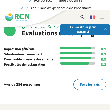
Aller
Aller
Aller
Aller
Plus de 70 ans d'expérience dans l'hospitalité
au
au
au
au
Inoubliable pour petits et grands
contenu
contenu
disponibilités
contenu
Ouvrir
Choisissez
Ferme
de
principal
du
le
une
la
Bien l'un pour l'autre
8.7
l'en-
pied
Le meilleur prix
formulaire
langue
naviga
Evaluations du camping
garanti
tête
de
de
recherche
page
En réservant via RCN, vous avez:
8.9
Impression générale
✓ La garantie du meilleur prix
9.2
Situation/environnement
✓ Des avantages exclusifs
8.9
Convivialité vis-à-vis des enfants
✓ Un contact personnalisé
8.3
Possibilités de restauration
Voir tous les avantages
Avis de
254 personnes
Tous les avis