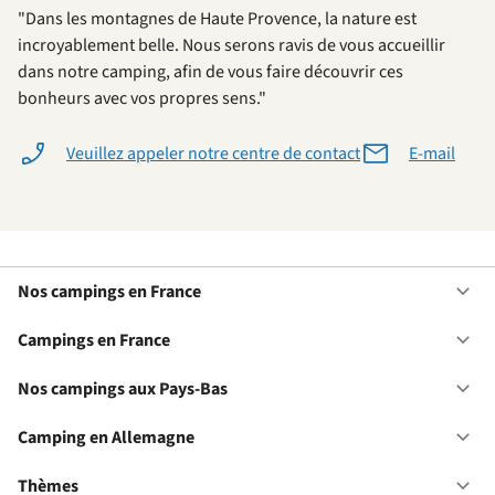
"Dans les montagnes de Haute Provence, la nature est
incroyablement belle. Nous serons ravis de vous accueillir
dans notre camping, afin de vous faire découvrir ces
bonheurs avec vos propres sens."
Veuillez appeler notre centre de contact
E-mail
Nos campings en France
Ou
No
ca
Campings en France
Ou
en
Ca
Fr
en
Nos campings aux Pays-Bas
Ou
Fr
No
ca
Camping en Allemagne
Ou
au
Ca
Pa
en
Thèmes
Ou