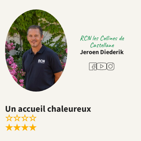
RCN les Collines de
Castellane
Jeroen Diederik
Youtube
Facebook
Instagram
Un accueil chaleureux
☆
☆
☆
☆
★
★
★
★