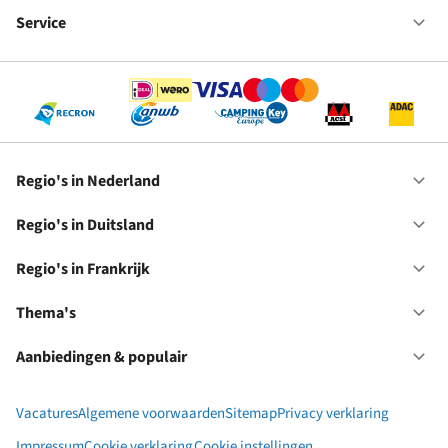
We
bij
Service
Op
RC
Se
Regio's in Nederland
Op
Re
in
Regio's in Duitsland
Op
Ne
Re
in
Regio's in Frankrijk
Op
Du
Re
in
Thema's
Op
Fr
Th
Aanbiedingen & populair
Op
Aa
&
Vacatures
Algemene voorwaarden
Sitemap
Privacy verklaring
po
Impressum
Cookie verklaring
Cookie instellingen