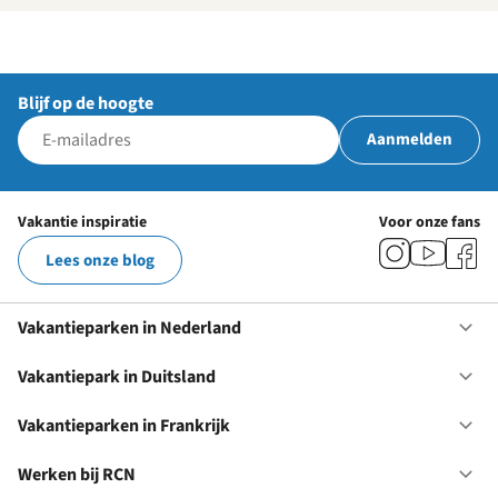
Blijf op de hoogte
Aanmelden
Vakantie inspiratie
Voor onze fans
Lees onze blog
Vakantieparken in Nederland
Op
Va
in
Vakantiepark in Duitsland
Op
Ne
Va
in
Vakantieparken in Frankrijk
Op
Du
Va
in
Werken bij RCN
Op
Fr