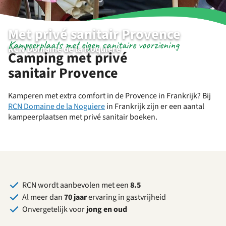
Met privé sanitair Provence
Kampeerplaats met eigen sanitaire voorziening
RCN Domaine de la Noquiere
Camping met privé
sanitair Provence
Kamperen met extra comfort in de Provence in Frankrijk? Bij
RCN Domaine de la Noguiere
in Frankrijk zijn er een aantal
kampeerplaatsen met privé sanitair boeken.
RCN wordt aanbevolen met een
8.5
Al meer dan
70 jaar
ervaring in gastvrijheid
Onvergetelijk voor
jong en oud