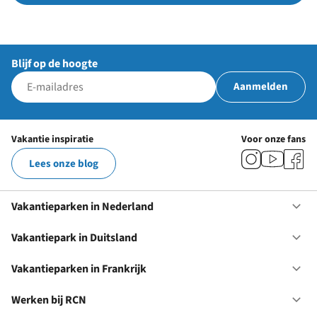
Blijf op de hoogte
Aanmelden
Vakantie inspiratie
Voor onze fans
Lees onze blog
Vakantieparken in Nederland
Op
Va
in
Vakantiepark in Duitsland
Op
Ne
Va
in
Vakantieparken in Frankrijk
Op
Du
Va
in
Werken bij RCN
Op
Fr