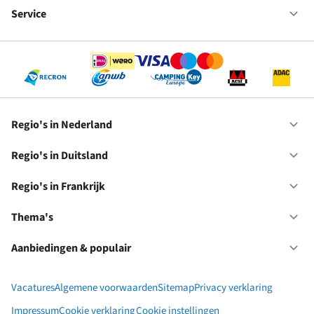
We
bij
Service
Op
RC
Se
Regio's in Nederland
Op
Re
in
Regio's in Duitsland
Op
Ne
Re
in
Regio's in Frankrijk
Op
Du
Re
in
Thema's
Op
Fr
Th
Aanbiedingen & populair
Op
Aa
&
Vacatures
Algemene voorwaarden
Sitemap
Privacy verklaring
po
Impressum
Cookie verklaring
Cookie instellingen