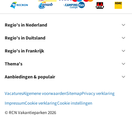
Regio's in Nederland
Op
Re
in
Regio's in Duitsland
Op
Ne
Re
in
Regio's in Frankrijk
Op
Du
Re
in
Thema's
Op
Fr
Th
Aanbiedingen & populair
Op
Aa
&
Vacatures
Algemene voorwaarden
Sitemap
Privacy verklaring
po
Impressum
Cookie verklaring
Cookie instellingen
© RCN Vakantieparken 2026