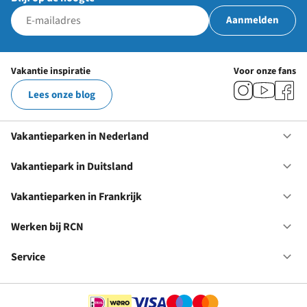
Aanmelden
Vakantie inspiratie
Voor onze fans
Lees onze blog
Vakantieparken in Nederland
Op
Va
in
Vakantiepark in Duitsland
Op
Ne
Va
in
Vakantieparken in Frankrijk
Op
Du
Va
in
Werken bij RCN
Op
Fr
We
bij
Service
Op
RC
Se