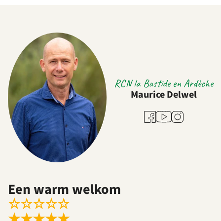
RCN la Bastide en Ardèche
Maurice Delwel
Youtube
Facebook
Instagram
Een warm welkom
☆
☆
☆
☆
☆
★
★
★
★
★