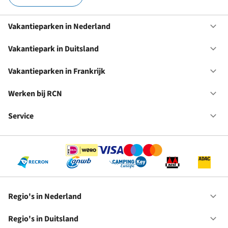
Vakantieparken in Nederland
Op
Va
in
Vakantiepark in Duitsland
Op
Ne
Va
in
Vakantieparken in Frankrijk
Op
Du
Va
in
Werken bij RCN
Op
Fr
We
bij
Service
Op
RC
Se
Regio's in Nederland
Op
Re
in
Regio's in Duitsland
Op
Ne