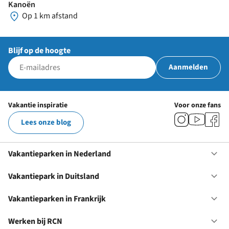
Kanoën
Op 1 km afstand
Blijf op de hoogte
Aanmelden
Vakantie inspiratie
Voor onze fans
Lees onze blog
Vakantieparken in Nederland
Op
Va
in
Vakantiepark in Duitsland
Op
Ne
Va
in
Vakantieparken in Frankrijk
Op
Du
Va
in
Werken bij RCN
Op