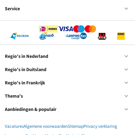
Fr
We
bij
Service
Op
RC
Se
Regio's in Nederland
Op
Re
in
Regio's in Duitsland
Op
Ne
Re
in
Regio's in Frankrijk
Op
Du
Re
in
Thema's
Op
Fr
Th
Aanbiedingen & populair
Op
Aa
&
Vacatures
Algemene voorwaarden
Sitemap
Privacy verklaring
po