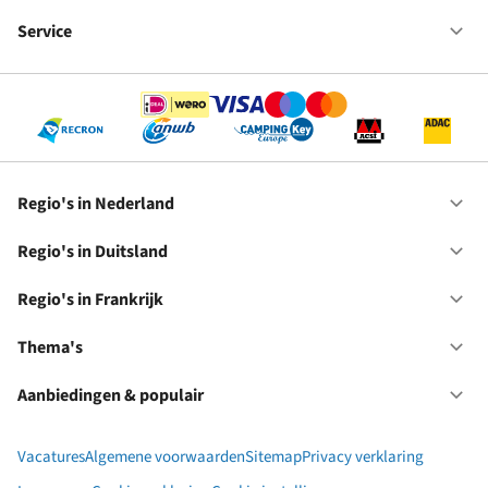
Fr
We
bij
Service
Op
RC
Se
Regio's in Nederland
Op
Re
in
Regio's in Duitsland
Op
Ne
Re
in
Regio's in Frankrijk
Op
Du
Re
in
Thema's
Op
Fr
Th
Aanbiedingen & populair
Op
Aa
&
Vacatures
Algemene voorwaarden
Sitemap
Privacy verklaring
po