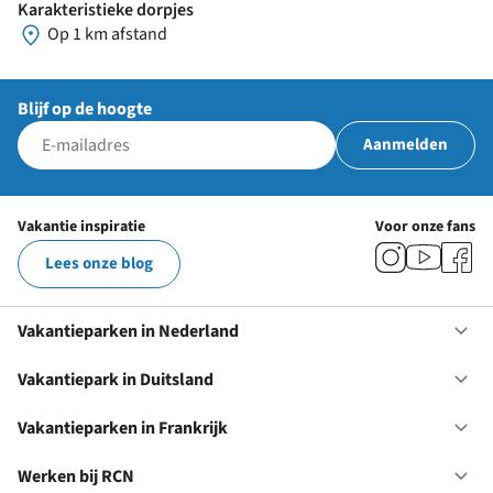
Karakteristieke dorpjes
Op 1 km afstand
Blijf op de hoogte
Aanmelden
Vakantie inspiratie
Voor onze fans
Lees onze blog
Vakantieparken in Nederland
Op
Va
in
Vakantiepark in Duitsland
Op
Ne
Va
in
Vakantieparken in Frankrijk
Op
Du
Va
in
Werken bij RCN
Op