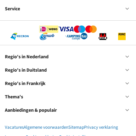
Fr
We
bij
Service
Op
RC
Se
Regio's in Nederland
Op
Re
in
Regio's in Duitsland
Op
Ne
Re
in
Regio's in Frankrijk
Op
Du
Re
in
Thema's
Op
Fr
Th
Aanbiedingen & populair
Op
Aa
&
Vacatures
Algemene voorwaarden
Sitemap
Privacy verklaring
po