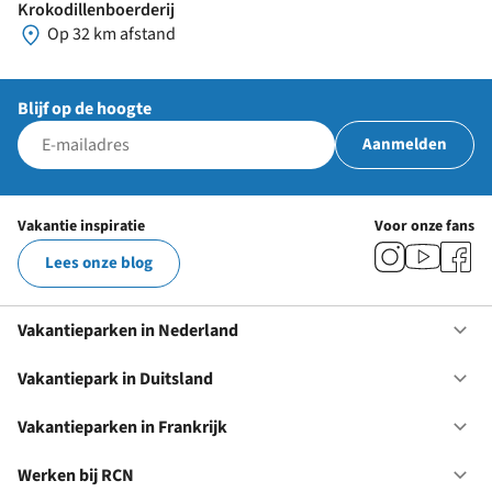
Krokodillenboerderij
Op 32 km afstand
Blijf op de hoogte
Aanmelden
Vakantie inspiratie
Voor onze fans
Lees onze blog
Vakantieparken in Nederland
Op
Va
in
Vakantiepark in Duitsland
Op
Ne
Va
in
Vakantieparken in Frankrijk
Op
Du
Va
in
Werken bij RCN
Op