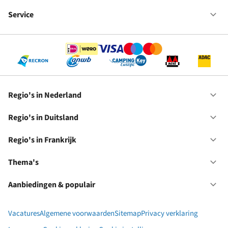
Fr
We
bij
Service
Op
RC
Se
Regio's in Nederland
Op
Re
in
Regio's in Duitsland
Op
Ne
Re
in
Regio's in Frankrijk
Op
Du
Re
in
Thema's
Op
Fr
Th
Aanbiedingen & populair
Op
Aa
&
Vacatures
Algemene voorwaarden
Sitemap
Privacy verklaring
po