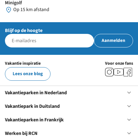
Minigolf
Op 15 km afstand
Blijf op de hoogte
Aanmelden
Vakantie inspiratie
Voor onze fans
Lees onze blog
Vakantieparken in Nederland
Op
Va
in
Vakantiepark in Duitsland
Op
Ne
Va
in
Vakantieparken in Frankrijk
Op
Du
Va
in
Werken bij RCN
Op