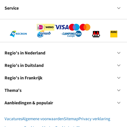
Fr
We
bij
Service
Op
RC
Se
Regio's in Nederland
Op
Re
in
Regio's in Duitsland
Op
Ne
Re
in
Regio's in Frankrijk
Op
Du
Re
in
Thema's
Op
Fr
Th
Aanbiedingen & populair
Op
Aa
&
Vacatures
Algemene voorwaarden
Sitemap
Privacy verklaring
po