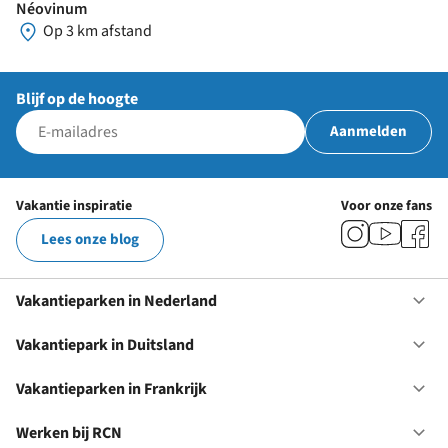
Néovinum
Op 3 km afstand
Blijf op de hoogte
Aanmelden
Vakantie inspiratie
Voor onze fans
Lees onze blog
Vakantieparken in Nederland
Op
Va
in
Vakantiepark in Duitsland
Op
Ne
Va
in
Vakantieparken in Frankrijk
Op
Du
Va
in
Werken bij RCN
Op