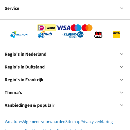
Fr
We
bij
Service
Op
RC
Se
Regio's in Nederland
Op
Re
in
Regio's in Duitsland
Op
Ne
Re
in
Regio's in Frankrijk
Op
Du
Re
in
Thema's
Op
Fr
Th
Aanbiedingen & populair
Op
Aa
&
Vacatures
Algemene voorwaarden
Sitemap
Privacy verklaring
po