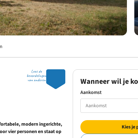
en
Lees de
8.1
beoordelingen
Wanneer wil je k
van anderen
Aankomst
fortabele, modern ingerichte,
Kies je 
oor vier personen en staat op