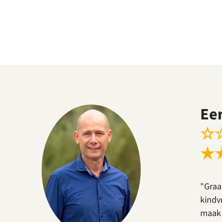
Ee
☆
★
"Graa
kindv
maak 