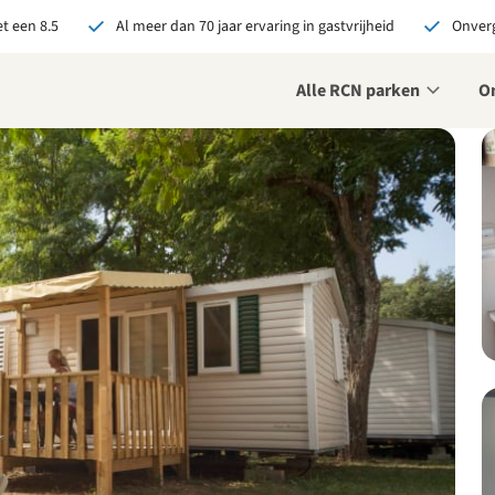
t een 8.5
Al meer dan 70 jaar ervaring in gastvrijheid
Onverg
Alle RCN parken
O
je bij RCN boekt, krijg je:
De beste prijsgarantie
Exclusieve voordelen
Persoonlijk contact
ekijk alle voordelen