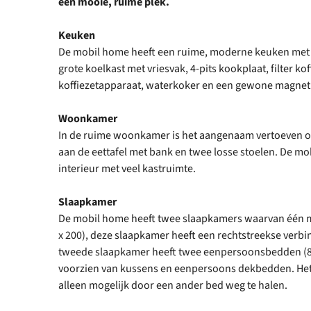
een mooie, ruime plek.
Keuken
De mobil home heeft een ruime, moderne keuken met e
grote koelkast met vriesvak, 4-pits kookplaat, filter k
koffiezetapparaat, waterkoker en een gewone magnet
Woonkamer
In de ruime woonkamer is het aangenaam vertoeven op
aan de eettafel met bank en twee losse stoelen. De mo
interieur met veel kastruimte.
Slaapkamer
De mobil home heeft twee slaapkamers waarvan één 
x 200), deze slaapkamer heeft een rechtstreekse verb
tweede slaapkamer heeft twee eenpersoonsbedden (80 
voorzien van kussens en eenpersoons dekbedden. Het 
alleen mogelijk door een ander bed weg te halen.