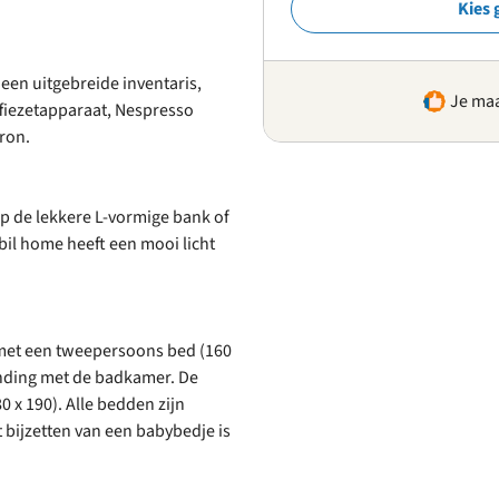
Kies 
en uitgebreide inventaris,
Je maa
offiezetapparaat, Nespresso
ron.
 de lekkere L-vormige bank of
bil home heeft een mooi licht
met een tweepersoons bed (160
inding met de badkamer. De
x 190). Alle bedden zijn
bijzetten van een babybedje is