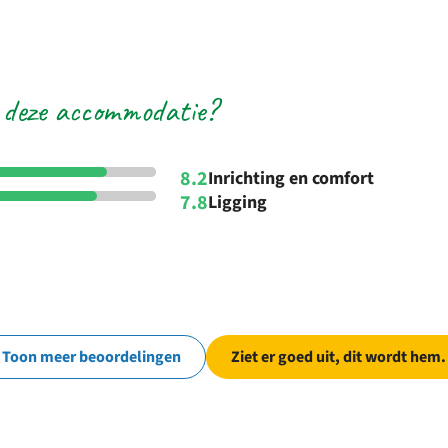
 deze accommodatie?
8.2
Inrichting en comfort
7.8
Ligging
Toon meer beoordelingen
Ziet er goed uit, dit wordt hem.