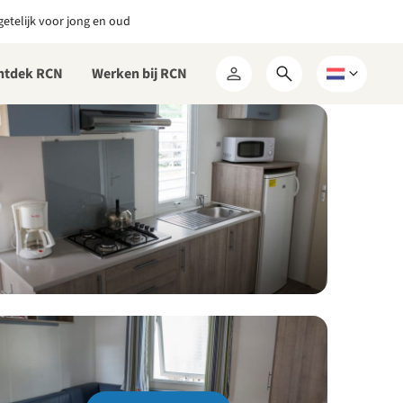
etelijk voor jong en oud
ntdek RCN
Werken bij RCN
Open
Kies
Mijn
zoekformulier
een
RCN
taal