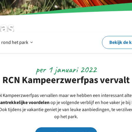
as
Open
 rond het park
Bekijk de 
Op
per 1 januari 2022
RCN Kampeerzwerfpas vervalt
en
N Kampeerzwerfpas vervallen maar we hebben een interessant alte
aantrekkelijke voordelen
op je volgende verblijf en hoe vaker je bij
rond
ok tijdens je vakantie geniet je van leuke aanbiedingen, te verzilve
op het park.
het