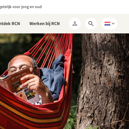
etelijk voor jong en oud
ntdek RCN
Werken bij RCN
Open
Kies
Mijn
zoekformulier
een
RCN
taal