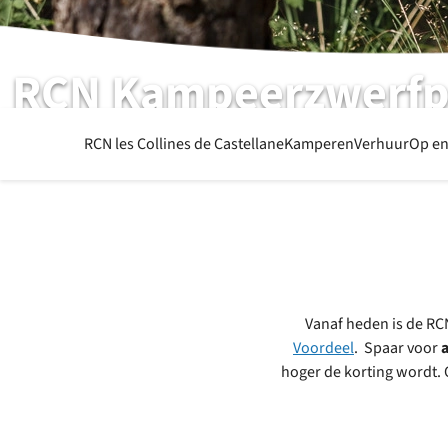
RCN Kampeerzwerfp
Extra voordelig meerdere RCN parken bezoeken!
RCN les Collines de Castellane
Kamperen
Verhuur
Op en
Vanaf heden is de RC
Voordeel
. Spaar voor
hoger de korting wordt. O