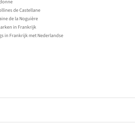
edonne
ollines de Castellane
ine de la Noguière
arken in Frankrijk
s in Frankrijk met Nederlandse