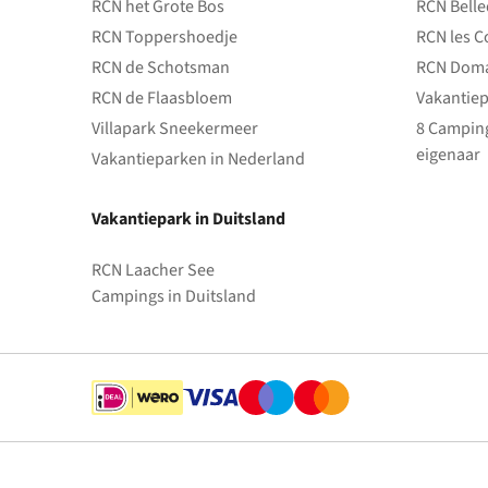
RCN het Grote Bos
RCN Bell
RCN Toppershoedje
RCN les C
RCN de Schotsman
RCN Doma
RCN de Flaasbloem
Vakantiep
Villapark Sneekermeer
8 Camping
eigenaar
Vakantieparken in Nederland
Vakantiepark in Duitsland
RCN Laacher See
Campings in Duitsland