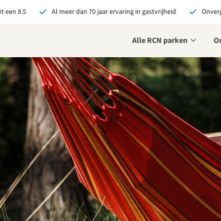
t een 8.5
Al meer dan 70 jaar ervaring in gastvrijheid
Onverg
Alle RCN parken
O
je bij RCN boekt, krijg je:
De beste prijsgarantie
Exclusieve voordelen
Persoonlijk contact
ekijk alle voordelen