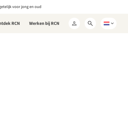
etelijk voor jong en oud
ntdek RCN
Werken bij RCN
Open
Kies
Mijn
zoekformulier
een
RCN
taal