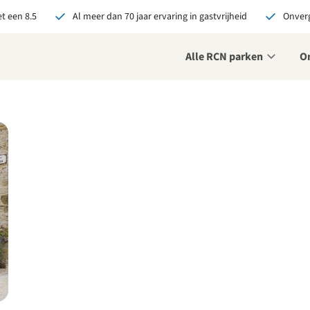
t een 8.5
Al meer dan 70 jaar ervaring in gastvrijheid
Onverg
Alle RCN parken
O
je bij RCN boekt, krijg je:
De beste prijsgarantie
Exclusieve voordelen
Persoonlijk contact
ekijk alle voordelen