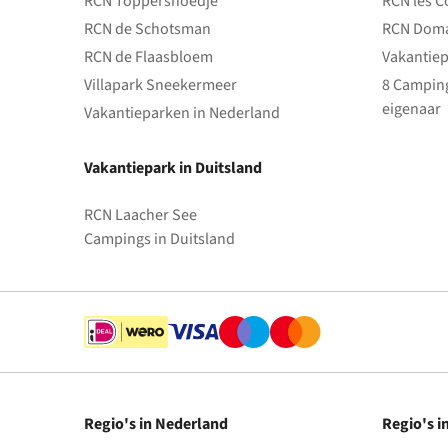
RCN Toppershoedje
RCN les C
RCN de Schotsman
RCN Doma
RCN de Flaasbloem
Vakantiep
Villapark Sneekermeer
8 Camping
eigenaar
Vakantieparken in Nederland
Vakantiepark in Duitsland
RCN Laacher See
Campings in Duitsland
Regio's in Nederland
Regio's i