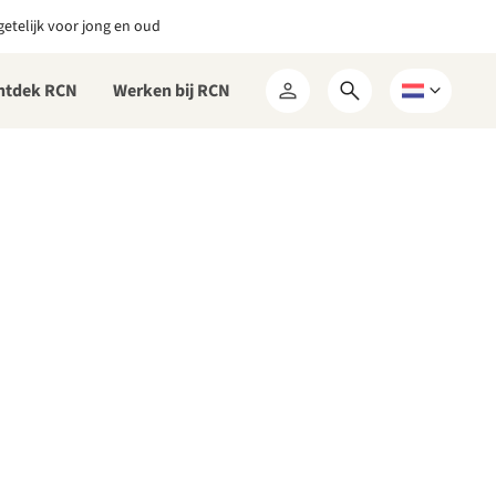
etelijk voor jong en oud
ntdek RCN
Werken bij RCN
Open
Kies
Mijn
zoekformulier
een
RCN
taal