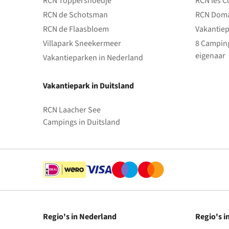
RCN Toppershoedje
RCN les C
RCN de Schotsman
RCN Doma
RCN de Flaasbloem
Vakantiep
Villapark Sneekermeer
8 Camping
eigenaar
Vakantieparken in Nederland
Vakantiepark in Duitsland
RCN Laacher See
Campings in Duitsland
Regio's in Nederland
Regio's i