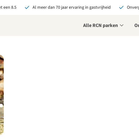
t een 8.5
Al meer dan 70 jaar ervaring in gastvrijheid
Onverg
Alle RCN parken
O
je bij RCN boekt, krijg je:
De beste prijsgarantie
Exclusieve voordelen
Persoonlijk contact
ekijk alle voordelen