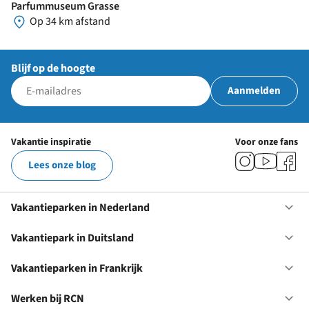
Parfummuseum Grasse
Op 34 km afstand
Blijf op de hoogte
Aanmelden
Vakantie inspiratie
Voor onze fans
Lees onze blog
Vakantieparken in Nederland
Op
Va
in
Vakantiepark in Duitsland
Op
Ne
Va
in
Vakantieparken in Frankrijk
Op
Du
Va
in
Werken bij RCN
Op