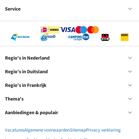
Fr
We
bij
Service
Op
RC
Se
Regio's in Nederland
Op
Re
in
Regio's in Duitsland
Op
Ne
Re
in
Regio's in Frankrijk
Op
Du
Re
in
Thema's
Op
Fr
Th
Aanbiedingen & populair
Op
Aa
&
Vacatures
Algemene voorwaarden
Sitemap
Privacy verklaring
po