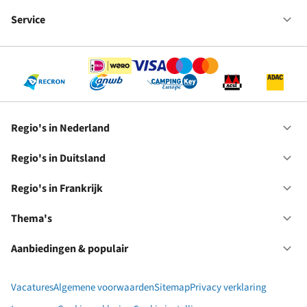
Fr
We
bij
Service
Op
RC
Se
Regio's in Nederland
Op
Re
in
Regio's in Duitsland
Op
Ne
Re
in
Regio's in Frankrijk
Op
Du
Re
in
Thema's
Op
Fr
Th
Aanbiedingen & populair
Op
Aa
&
Vacatures
Algemene voorwaarden
Sitemap
Privacy verklaring
po