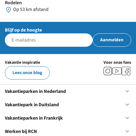
Rodelen
Op 53 km afstand
Blijf op de hoogte
Aanmelden
Vakantie inspiratie
Voor onze fans
Lees onze blog
Vakantieparken in Nederland
Op
Va
in
Vakantiepark in Duitsland
Op
Ne
Va
in
Vakantieparken in Frankrijk
Op
Du
Va
in
Werken bij RCN
Op