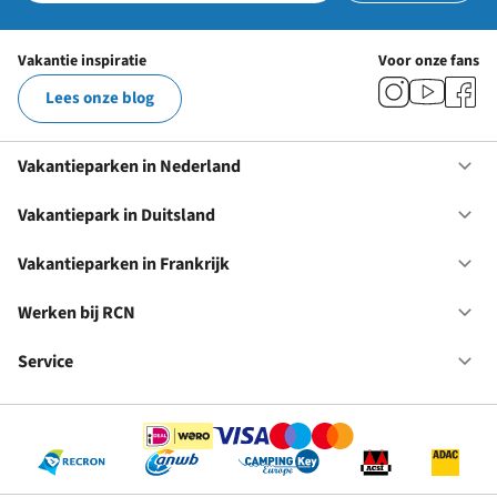
Vakantie inspiratie
Voor onze fans
Lees onze blog
Vakantieparken in Nederland
Op
Va
in
Vakantiepark in Duitsland
Op
Ne
Va
in
Vakantieparken in Frankrijk
Op
Du
Va
in
Werken bij RCN
Op
Fr
We
bij
Service
Op
RC
Se