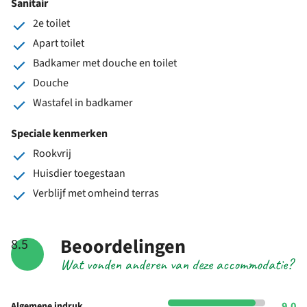
Sanitair
2e toilet
Apart toilet
Badkamer met douche en toilet
Douche
Wastafel in badkamer
Speciale kenmerken
Rookvrij
Huisdier toegestaan
Verblijf met omheind terras
Beoordelingen
8.5
Wat vonden anderen van deze accommodatie?
9.0
Algemene indruk