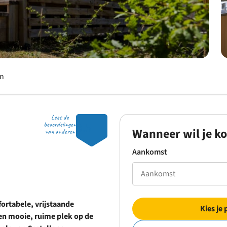
en
Lees de
8.5
beoordelingen
Wanneer wil je k
van anderen
Aankomst
ortabele, vrijstaande
Kies je 
en mooie, ruime plek op de