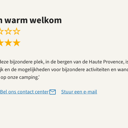
n warm welkom
☆
☆
☆
★
★
★
deze bijzondere plek, in de bergen van de Haute Provence, i
ijk en de mogelijkheden voor bijzondere activiteiten en wa
 op onze camping.’
Bel ons contact center
Stuur een e-mail