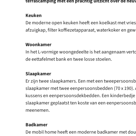
terrascamping met een prachtig uitzicht over de heuv
Keuken
De moderne open keuken heeft een koelkast met vriesv
afzuigkap, filter koffiezetapparaat, waterkoker en g
Woonkamer
In het L-vormige woongedeelte is het aangenaam vert
de eettafelmet bank en twee losse stoelen.
Slaapkamer
Er zijn twee slaapkamers. Een met een tweepersoonsbe
slaapkamer met twee eenpersoonsbedden (70 x 190). A
kussens en eenpersoonsdekbedden. Een kinderbedje 
slaapkamer geplaatst ten koste van een eenpersoonsbe
meenemen.
Badkamer
De mobil home heeft een moderne badkamer met douch