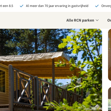
t een 8.5
Al meer dan 70 jaar ervaring in gastvrijheid
Onverg
Alle RCN parken
O
je bij RCN boekt, krijg je:
De beste prijsgarantie
Exclusieve voordelen
Persoonlijk contact
ekijk alle voordelen