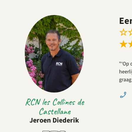
Ee
☆
★
"‘Op 
heerl
graag
RCN les Collines de
Castellane
Jeroen Diederik