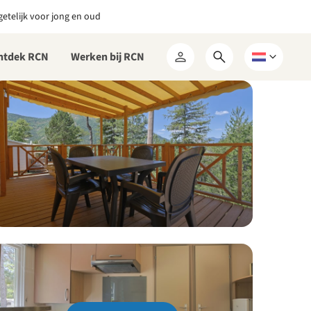
etelijk voor jong en oud
ntdek RCN
Werken bij RCN
Open
Kies
Mijn
zoekformulier
een
RCN
taal