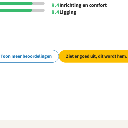
8.4
Inrichting en comfort
8.4
Ligging
Toon meer beoordelingen
Ziet er goed uit, dit wordt hem.