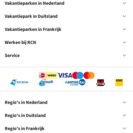
Vakantieparken in Nederland
Op
Va
in
Vakantiepark in Duitsland
Op
Ne
Va
in
Vakantieparken in Frankrijk
Op
Du
Va
in
Werken bij RCN
Op
Fr
We
bij
Service
Op
RC
Se
Regio's in Nederland
Op
Re
in
Regio's in Duitsland
Op
Ne
Re
in
Regio's in Frankrijk
Op