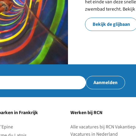
het einde van deze snelle
zwembad terecht. Bekijk h
park
Bekijk de glijbaan
Aanmelden
arken in Frankrijk
Werken bij RCN
l'Epine
Alle vacatures bij RCN Vakantie
Vacatures in Nederland
rme du Latois