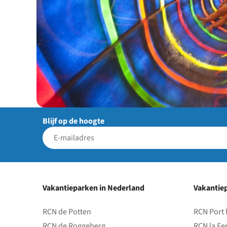
Blijf op de hoogte
Vakantieparken in Nederland
Vakantiep
RCN de Potten
RCN Port 
RCN de Roggeberg
RCN la Fe