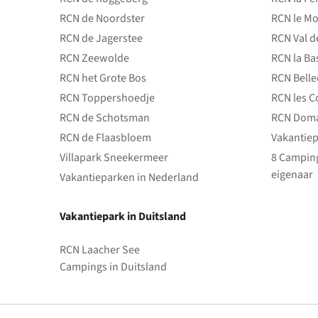
RCN de Noordster
RCN le Mo
RCN de Jagerstee
RCN Val d
RCN Zeewolde
RCN la Ba
RCN het Grote Bos
RCN Bell
RCN Toppershoedje
RCN les C
RCN de Schotsman
RCN Doma
RCN de Flaasbloem
Vakantiep
Villapark Sneekermeer
8 Camping
eigenaar
Vakantieparken in Nederland
Vakantiepark in Duitsland
RCN Laacher See
Campings in Duitsland