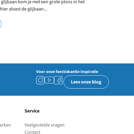
 glijbaan kom je met een grote plons in het
ier alvast de glijbaan...
Voor onze fans
Vakantie inspiratie
Lees onze blog
Service
parken
Veelgestelde vragen
Contact