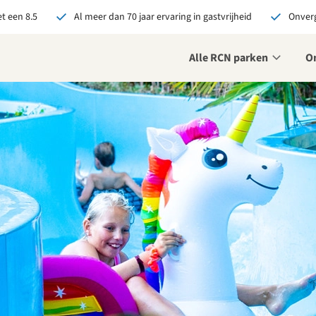
t een 8.5
Al meer dan 70 jaar ervaring in gastvrijheid
Onverg
Alle RCN parken
O
je bij RCN boekt, krijg je:
De beste prijsgarantie
Exclusieve voordelen
Persoonlijk contact
ekijk alle voordelen