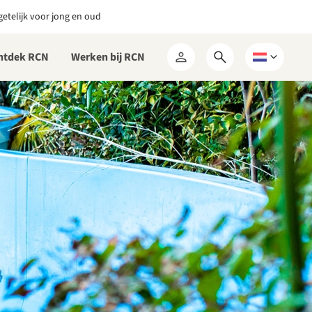
etelijk voor jong en oud
ntdek RCN
Werken bij RCN
Open
Kies
Mijn
zoekformulier
een
RCN
taal