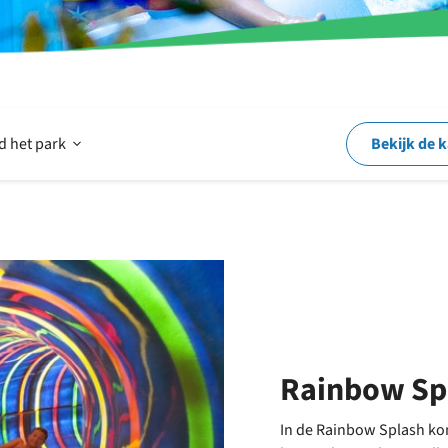
Open
d het park
Bekijk de 
Op
en
rond
Rainbow Sp
In de Rainbow Splash kom
het