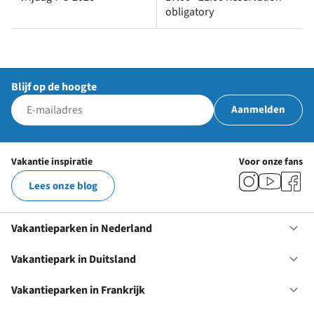
obligatory
Blijf op de hoogte
Aanmelden
Vakantie inspiratie
Voor onze fans
Lees onze blog
Vakantieparken in Nederland
Op
Va
in
Vakantiepark in Duitsland
Op
Ne
Va
in
Vakantieparken in Frankrijk
Op
Du
Va