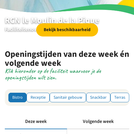
RCN le Moulin de la Pique
Faciliteitenoverzicht
Bekijk beschikbaarheid
Openingstijden van deze week én
volgende week
Klik hieronder op de faciliteit waarvoor je de
openingstijden wilt zien.
Bistro
Receptie
Sanitair gebouw
Snackbar
Terras
Deze week
Volgende week