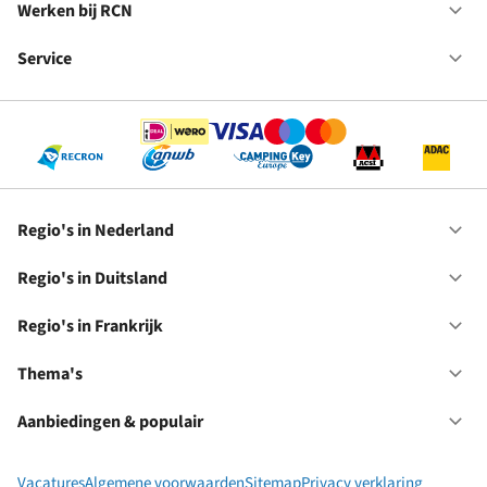
in
Werken bij RCN
Op
Fr
We
bij
Service
Op
RC
Se
Regio's in Nederland
Op
Re
in
Regio's in Duitsland
Op
Ne
Re
in
Regio's in Frankrijk
Op
Du
Re
in
Thema's
Op
Fr
Th
Aanbiedingen & populair
Op
Aa
&
Vacatures
Algemene voorwaarden
Sitemap
Privacy verklaring