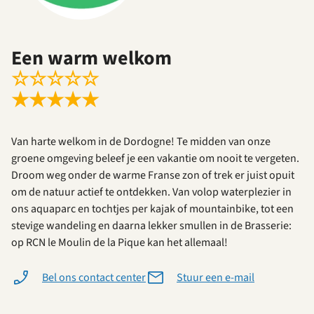
Een warm welkom
☆
☆
☆
☆
☆
★
★
★
★
★
Van harte welkom in de Dordogne! Te midden van onze
groene omgeving beleef je een vakantie om nooit te vergeten.
Droom weg onder de warme Franse zon of trek er juist opuit
om de natuur actief te ontdekken. Van volop waterplezier in
ons aquaparc en tochtjes per kajak of mountainbike, tot een
stevige wandeling en daarna lekker smullen in de Brasserie:
op RCN le Moulin de la Pique kan het allemaal!
Bel ons contact center
Stuur een e-mail