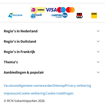
Se
Regio's in Nederland
Op
Re
in
Regio's in Duitsland
Op
Ne
Re
in
Regio's in Frankrijk
Op
Du
Re
in
Thema's
Op
Fr
Th
Aanbiedingen & populair
Op
Aa
&
Vacatures
Algemene voorwaarden
Sitemap
Privacy verklaring
po
Impressum
Cookie verklaring
Cookie instellingen
© RCN Vakantieparken 2026