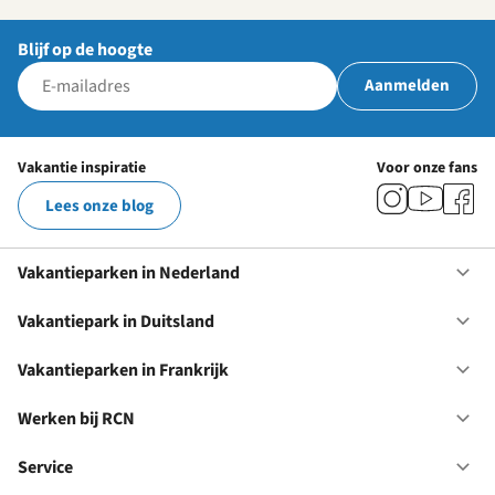
Blijf op de hoogte
Aanmelden
Vakantie inspiratie
Voor onze fans
Lees onze blog
Vakantieparken in Nederland
Op
Va
in
Vakantiepark in Duitsland
Op
Ne
Va
in
Vakantieparken in Frankrijk
Op
Du
Va
in
Werken bij RCN
Op
Fr
We
bij
Service
Op
RC