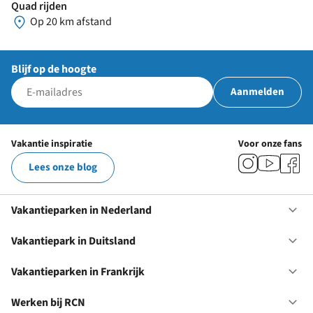
Quad rijden
Op 20 km afstand
Blijf op de hoogte
Aanmelden
Vakantie inspiratie
Voor onze fans
Lees onze blog
Vakantieparken in Nederland
Op
Va
in
Vakantiepark in Duitsland
Op
Ne
Va
in
Vakantieparken in Frankrijk
Op
Du
Va
in
Werken bij RCN
Op