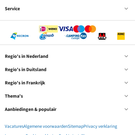
Fr
We
bij
Service
Op
RC
Se
Regio's in Nederland
Op
Re
in
Regio's in Duitsland
Op
Ne
Re
in
Regio's in Frankrijk
Op
Du
Re
in
Thema's
Op
Fr
Th
Aanbiedingen & populair
Op
Aa
&
Vacatures
Algemene voorwaarden
Sitemap
Privacy verklaring
po