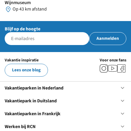
Wijnmuseum
Op 43 km afstand
Blijf op de hoogte
Aanmelden
Vakantie inspiratie
Voor onze fans
Lees onze blog
Vakantieparken in Nederland
Op
Va
in
Vakantiepark in Duitsland
Op
Ne
Va
in
Vakantieparken in Frankrijk
Op
Du
Va
in
Werken bij RCN
Op