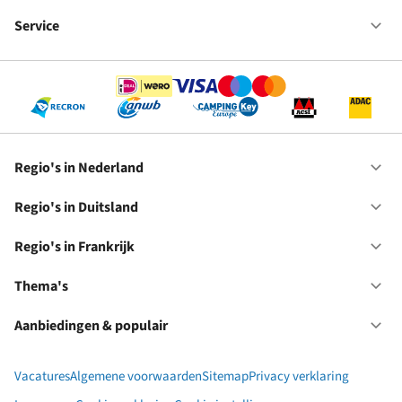
Fr
We
bij
Service
Op
RC
Se
Regio's in Nederland
Op
Re
in
Regio's in Duitsland
Op
Ne
Re
in
Regio's in Frankrijk
Op
Du
Re
in
Thema's
Op
Fr
Th
Aanbiedingen & populair
Op
Aa
&
Vacatures
Algemene voorwaarden
Sitemap
Privacy verklaring
po