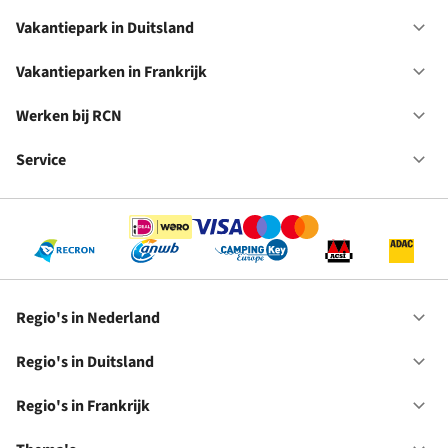
Va
in
Vakantiepark in Duitsland
Op
Ne
Va
in
Vakantieparken in Frankrijk
Op
Du
Va
in
Werken bij RCN
Op
Fr
We
bij
Service
Op
RC
Se
Regio's in Nederland
Op
Re
in
Regio's in Duitsland
Op
Ne
Re
in
Regio's in Frankrijk
Op
Du
Re