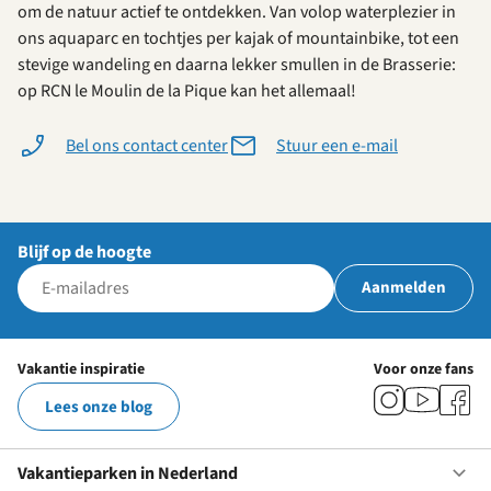
om de natuur actief te ontdekken. Van volop waterplezier in
ons aquaparc en tochtjes per kajak of mountainbike, tot een
stevige wandeling en daarna lekker smullen in de Brasserie:
op RCN le Moulin de la Pique kan het allemaal!
Bel ons contact center
Stuur een e-mail
Blijf op de hoogte
Aanmelden
Vakantie inspiratie
Voor onze fans
Lees onze blog
Vakantieparken in Nederland
Op