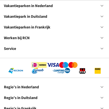
Vakantieparken in Nederland
Op
Va
in
Vakantiepark in Duitsland
Op
Ne
Va
in
Vakantieparken in Frankrijk
Op
Du
Va
in
Werken bij RCN
Op
Fr
We
bij
Service
Op
RC
Se
Regio's in Nederland
Op
Re
in
Regio's in Duitsland
Op
Ne
Re
in
Regio's in Frankrijk