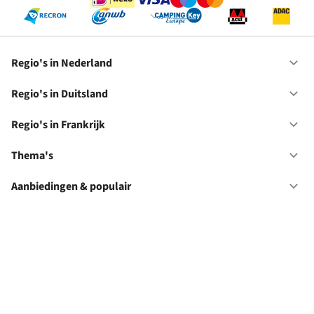
Regio's in Nederland
Op
Re
in
Regio's in Duitsland
Op
Ne
Re
in
Regio's in Frankrijk
Op
Du
Re
in
Thema's
Op
Fr
Th
Aanbiedingen & populair
Op
Aa
&
Vacatures
Algemene voorwaarden
Sitemap
Privacy verklaring
po
Impressum
Cookie verklaring
Cookie instellingen
© RCN Vakantieparken 2026