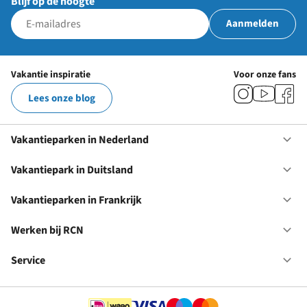
Blijf op de hoogte
Aanmelden
Vakantie inspiratie
Voor onze fans
Lees onze blog
Vakantieparken in Nederland
Op
Va
in
Vakantiepark in Duitsland
Op
Ne
Va
in
Vakantieparken in Frankrijk
Op
Du
Va
in
Werken bij RCN
Op
Fr
We
bij
Service
Op
RC
Se