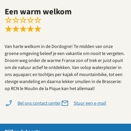
Een warm welkom
☆
☆
☆
☆
☆
★
★
★
★
★
Van harte welkom in de Dordogne! Te midden van onze
groene omgeving beleef je een vakantie om nooit te vergeten.
Droom weg onder de warme Franse zon of trek er juist opuit
om de natuur actief te ontdekken. Van volop waterplezier in
ons aquaparc en tochtjes per kajak of mountainbike, tot een
stevige wandeling en daarna lekker smullen in de Brasserie:
op RCN le Moulin de la Pique kan het allemaal!
Bel ons contact center
Stuur een e-mail