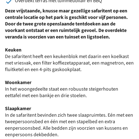
Overdekt terras met tuinmeubilair en BBQ
Deze vrijstaande, knusse maar gezellige safaritent op een
centrale locatie
op
het park is geschikt voor vijf personen
.
Door de twee grote openslaande tentdoeken aan de
voorkant
ontstaat er een ruimtelijk gevoel.
De
overdekte
veranda is voorzien van een tuinset
en ligstoelen.
Keuken
De safaritent heeft een keukenblok met daarin een koelkast
met vriesvak, een filter koffiezetapparaat, een magnetron, een
fluitketel en een 4-pits gaskookplaat.
Woonkamer
In het woongedeelte staat een robuuste steigerhouten
eettafel met een bankje en drie stoelen.
Slaapkamer
In de safaritent bevinden zich twee slaapruimtes. Eén met een
tweepersoonsbed en één met een stapelbed en extra
eenpersoonsbed. Alle bedden zijn voorzien van kussens en
eenpersoons dekbedden.