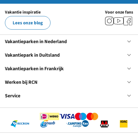
Vakantie inspiratie
Voor onze fans
Lees onze blog
Vakantieparken in Nederland
Op
Va
in
Vakantiepark in Duitsland
Op
Ne
Va
in
Vakantieparken in Frankrijk
Op
Du
Va
in
Werken bij RCN
Op
Fr
We
bij
Service
Op
RC
Se