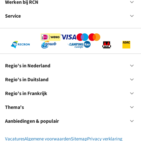
in
Werken bij RCN
Op
Fr
We
bij
Service
Op
RC
Se
Regio's in Nederland
Op
Re
in
Regio's in Duitsland
Op
Ne
Re
in
Regio's in Frankrijk
Op
Du
Re
in
Thema's
Op
Fr
Th
Aanbiedingen & populair
Op
Aa
&
Vacatures
Algemene voorwaarden
Sitemap
Privacy verklaring
po