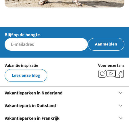
Blijf op de hoogte
Aanmelden
Vakantie inspiratie
Voor onze fans
Lees onze blog
Vakantieparken in Nederland
Op
Va
in
Vakantiepark in Duitsland
Op
Ne
Va
in
Vakantieparken in Frankrijk
Op
Du
Va