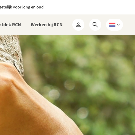
etelijk voor jong en oud
ntdek RCN
Werken bij RCN
Open
Kies
Mijn
zoekformulier
een
RCN
taal