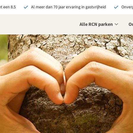
t een 8.5
Al meer dan 70 jaar ervaring in gastvrijheid
Onverg
Alle RCN parken
O
je bij RCN boekt, krijg je:
De beste prijsgarantie
Exclusieve voordelen
Persoonlijk contact
ekijk alle voordelen