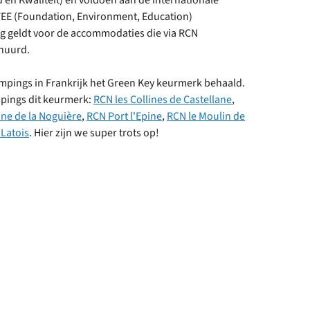
d en Kwaliteit) en voldoen aan de internationale
EE (Foundation, Environment, Education)
ing geldt voor de accommodaties die via RCN
huurd.
mpings in Frankrijk het Green Key keurmerk behaald.
ampings dit keurmerk:
RCN les Collines de Castellane
,
e de la Noguière
,
RCN Port l'Epine
,
RCN le Moulin de
 Latois
. Hier zijn we super trots op!