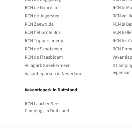
RCN de Noordster
RCN le Mo
RCN de Jagerstee
RCN Val d
RCN Zeewolde
RCN la Ba
RCN het Grote Bos
RCN Bell
RCN Toppershoedje
RCN les C
RCN de Schotsman
RCN Doma
RCN de Flaasbloem
Vakantiep
Villapark Sneekermeer
8 Camping
eigenaar
Vakantieparken in Nederland
Vakantiepark in Duitsland
RCN Laacher See
Campings in Duitsland