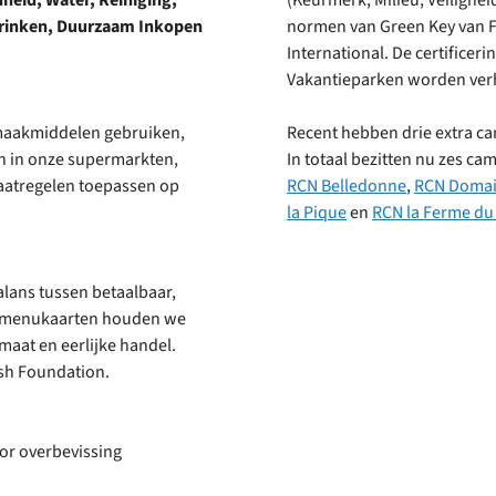
eid, Water, Reiniging,
(Keurmerk, Milieu, Veilighei
 Drinken, Duurzaam Inkopen
normen van Green Key van F
International. De certificer
Vakantieparken worden ver
maakmiddelen gebruiken,
Recent hebben drie extra ca
 in onze supermarkten,
In totaal bezitten nu zes c
aatregelen toepassen op
RCN Belledonne
,
RCN Domain
la Pique
en
RCN la Ferme du
lans tussen betaalbaar,
an menukaarten houden we
maat en eerlijke handel.
sh Foundation.
or overbevissing