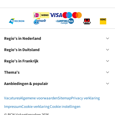
RC
Se
Regio's in Nederland
Op
Re
in
Regio's in Duitsland
Op
Ne
Re
in
Regio's in Frankrijk
Op
Du
Re
in
Thema's
Op
Fr
Th
Aanbiedingen & populair
Op
Aa
&
Vacatures
Algemene voorwaarden
Sitemap
Privacy verklaring
po
Impressum
Cookie verklaring
Cookie instellingen
© RCN Vakantieparken 2026