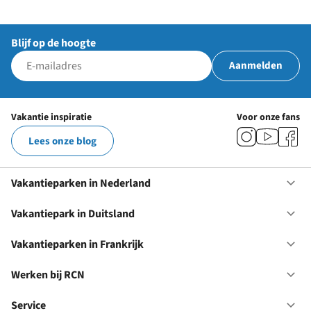
Blijf op de hoogte
Aanmelden
Vakantie inspiratie
Voor onze fans
Lees onze blog
Vakantieparken in Nederland
Op
Va
in
Vakantiepark in Duitsland
Op
Ne
Va
in
Vakantieparken in Frankrijk
Op
Du
Va
in
Werken bij RCN
Op
Fr
We
bij
Service
Op