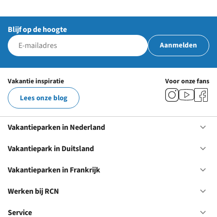
Blijf op de hoogte
Aanmelden
Vakantie inspiratie
Voor onze fans
Lees onze blog
Vakantieparken in Nederland
Op
Va
in
Vakantiepark in Duitsland
Op
Ne
Va
in
Vakantieparken in Frankrijk
Op
Du
Va
in
Werken bij RCN
Op
Fr
We
bij
Service
Op