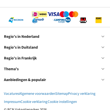
RC
Se
Regio's in Nederland
Op
Re
in
Regio's in Duitsland
Op
Ne
Re
in
Regio's in Frankrijk
Op
Du
Re
in
Thema's
Op
Fr
Th
Aanbiedingen & populair
Op
Aa
&
Vacatures
Algemene voorwaarden
Sitemap
Privacy verklaring
po
Impressum
Cookie verklaring
Cookie instellingen
© RCN Vakantieparken 2026