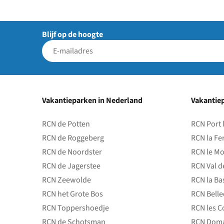
Blijf op de hoogte
Vakantieparken in Nederland
Vakantiep
RCN de Potten
RCN Port 
RCN de Roggeberg
RCN la Fe
RCN de Noordster
RCN le Mo
RCN de Jagerstee
RCN Val d
RCN Zeewolde
RCN la Ba
RCN het Grote Bos
RCN Bell
RCN Toppershoedje
RCN les C
RCN de Schotsman
RCN Doma