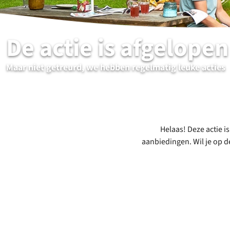
De actie is afgelopen
Maar niet getreurd, we hebben regelmatig leuke acties
Helaas! Deze actie i
aanbiedingen. Wil je op d