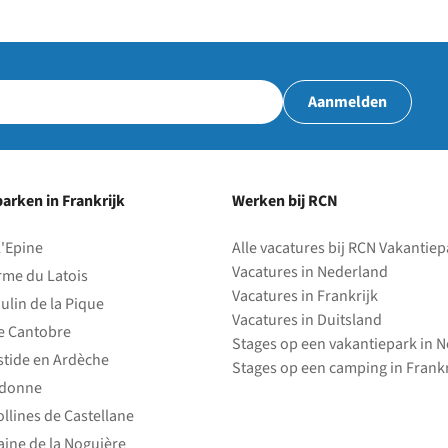
Aanmelden
arken in Frankrijk
Werken bij RCN
l'Epine
Alle vacatures bij RCN Vakantie
Vacatures in Nederland
rme du Latois
Vacatures in Frankrijk
ulin de la Pique
Vacatures in Duitsland
e Cantobre
Stages op een vakantiepark in 
stide en Ardèche
Stages op een camping in Frankr
edonne
ollines de Castellane
ine de la Noguière