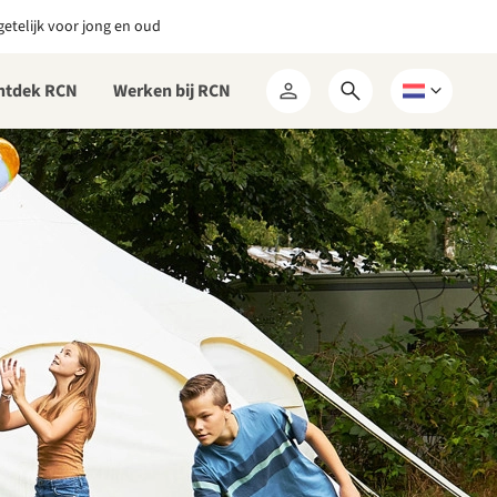
etelijk voor jong en oud
ntdek RCN
Werken bij RCN
Open
Kies
Mijn
zoekformulier
een
RCN
taal