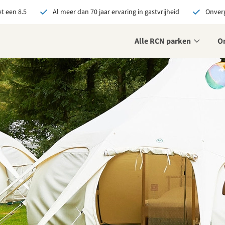
t een 8.5
Al meer dan 70 jaar ervaring in gastvrijheid
Onverg
Alle RCN parken
O
je bij RCN boekt, krijg je:
De beste prijsgarantie
Exclusieve voordelen
Persoonlijk contact
ekijk alle voordelen