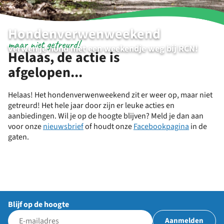
Hondenverwenweekend
maar niet getreurd!
Verwen je hond met een weekendje weg bij RCN!
Helaas, de actie is
afgelopen...
Helaas! Het hondenverwenweekend zit er weer op, maar niet
getreurd! Het hele jaar door zijn er leuke acties en
aanbiedingen. Wil je op de hoogte blijven? Meld je dan aan
voor onze
nieuwsbrief
of houdt onze
Facebookpagina
in de
gaten.
Blijf op de hoogte
Aanmelden