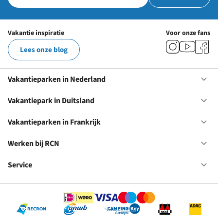
Vakantie inspiratie
Voor onze fans
Lees onze blog
Vakantieparken in Nederland
Op
Va
in
Vakantiepark in Duitsland
Op
Ne
Va
in
Vakantieparken in Frankrijk
Op
Du
Va
in
Werken bij RCN
Op
Fr
We
bij
Service
Op
RC
Se