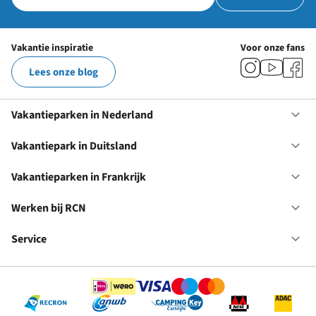
Vakantie inspiratie
Voor onze fans
Lees onze blog
Vakantieparken in Nederland
Op
Va
in
Vakantiepark in Duitsland
Op
Ne
Va
in
Vakantieparken in Frankrijk
Op
Du
Va
in
Werken bij RCN
Op
Fr
We
bij
Service
Op
RC
Se