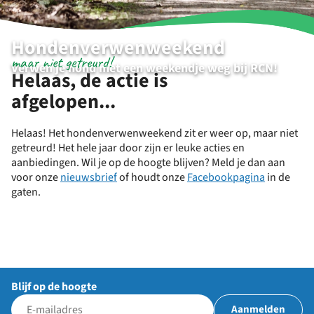
Hondenverwenweekend
maar niet getreurd!
Verwen je hond met een weekendje weg bij RCN!
Helaas, de actie is
afgelopen...
Helaas! Het hondenverwenweekend zit er weer op, maar niet
getreurd! Het hele jaar door zijn er leuke acties en
aanbiedingen. Wil je op de hoogte blijven? Meld je dan aan
voor onze
nieuwsbrief
of houdt onze
Facebookpagina
in de
gaten.
Blijf op de hoogte
Aanmelden