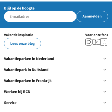
Blijf op de hoogte
Aanmelden
Vakantie inspiratie
Voor onze fans
Lees onze blog
Vakantieparken in Nederland
Op
Va
in
Vakantiepark in Duitsland
Op
Ne
Va
in
Vakantieparken in Frankrijk
Op
Du
Va
in
Werken bij RCN
Op
Fr
We
bij
Service
Op
RC
Se