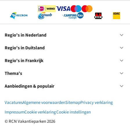
Regio's in Nederland
Op
Re
in
Regio's in Duitsland
Op
Ne
Re
in
Regio's in Frankrijk
Op
Du
Re
in
Thema's
Op
Fr
Th
Aanbiedingen & populair
Op
Aa
&
Vacatures
Algemene voorwaarden
Sitemap
Privacy verklaring
po
Impressum
Cookie verklaring
Cookie instellingen
© RCN Vakantieparken 2026