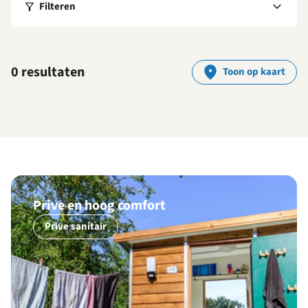
Filteren
0 resultaten
Toon op kaart
Prive en hoog comfort
Prive sanitair