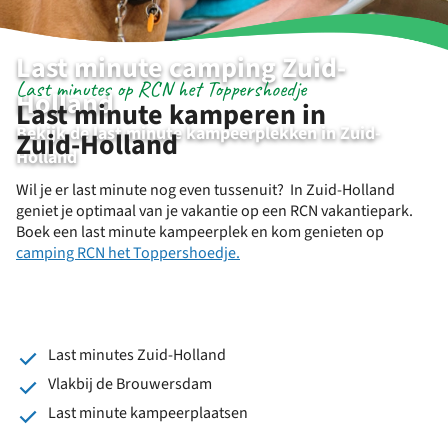
Last minute camping Zuid-
Last minutes op RCN het Toppershoedje
Holland
Last minute kamperen in
Bekijk de last minute kampeerplekken in Zuid-
Zuid-Holland
Holland
Wil je er last minute nog even tussenuit? In Zuid-Holland
geniet je optimaal van je vakantie op een RCN vakantiepark.
Boek een last minute kampeerplek en kom genieten op
camping RCN het Toppershoedje
.
Last minutes Zuid-Holland
Vlakbij de Brouwersdam
Last minute kampeerplaatsen