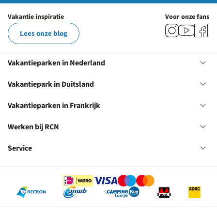
Vakantie inspiratie
Voor onze fans
Lees onze blog
Vakantieparken in Nederland
Op
Va
in
Vakantiepark in Duitsland
Op
Ne
Va
in
Vakantieparken in Frankrijk
Op
Du
Va
in
Werken bij RCN
Op
Fr
We
bij
Service
Op
RC
Se