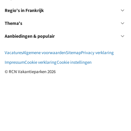
Ne
Re
in
Regio's in Frankrijk
Op
Du
Re
in
Thema's
Op
Fr
Th
Aanbiedingen & populair
Op
Aa
&
Vacatures
Algemene voorwaarden
Sitemap
Privacy verklaring
po
Impressum
Cookie verklaring
Cookie instellingen
© RCN Vakantieparken 2026