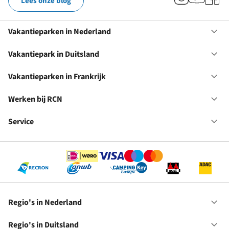
Lees onze blog
Vakantieparken in Nederland
Op
Va
in
Vakantiepark in Duitsland
Op
Ne
Va
in
Vakantieparken in Frankrijk
Op
Du
Va
in
Werken bij RCN
Op
Fr
We
bij
Service
Op
RC
Se
Regio's in Nederland
Op
Re
in
Regio's in Duitsland
Op