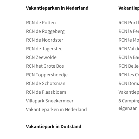
Vakantieparken in Nederland
Vakantiep
RCN de Potten
RCN Port 
RCN de Roggeberg
RCN la Fe
RCN de Noordster
RCN le Mo
RCN de Jagerstee
RCN Val d
RCN Zeewolde
RCN la Ba
RCN het Grote Bos
RCN Bell
RCN Toppershoedje
RCN les C
RCN de Schotsman
RCN Doma
RCN de Flaasbloem
Vakantiep
Villapark Sneekermeer
8 Camping
eigenaar
Vakantieparken in Nederland
Vakantiepark in Duitsland