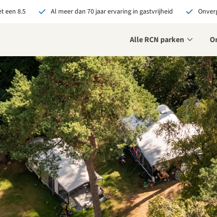
t een 8.5
Al meer dan 70 jaar ervaring in gastvrijheid
Onverg
Alle RCN parken
O
je bij RCN boekt, krijg je:
De beste prijsgarantie
Exclusieve voordelen
Persoonlijk contact
ekijk alle voordelen