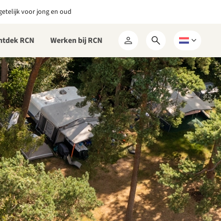
etelijk voor jong en oud
ntdek RCN
Werken bij RCN
Open
Kies
Mijn
zoekformulier
een
RCN
taal