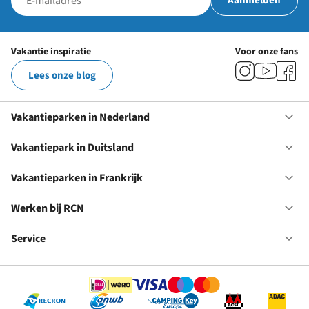
Aanmelden
Vakantie inspiratie
Voor onze fans
Lees onze blog
Vakantieparken in Nederland
Op
Va
in
Vakantiepark in Duitsland
Op
Ne
Va
in
Vakantieparken in Frankrijk
Op
Du
Va
in
Werken bij RCN
Op
Fr
We
bij
Service
Op
RC
Se