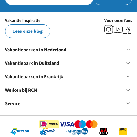
Vakantie inspiratie
Voor onze fans
Lees onze blog
Vakantieparken in Nederland
Op
Va
in
Vakantiepark in Duitsland
Op
Ne
Va
in
Vakantieparken in Frankrijk
Op
Du
Va
in
Werken bij RCN
Op
Fr
We
bij
Service
Op
RC
Se