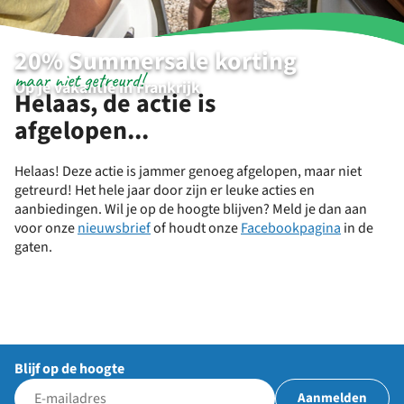
20% Summersale korting
maar niet getreurd!
Op je vakantie in Frankrijk
Helaas, de actie is
afgelopen...
Helaas! Deze actie is jammer genoeg afgelopen, maar niet
getreurd! Het hele jaar door zijn er leuke acties en
aanbiedingen. Wil je op de hoogte blijven? Meld je dan aan
voor onze
nieuwsbrief
of houdt onze
Facebookpagina
in de
gaten.
Blijf op de hoogte
Aanmelden